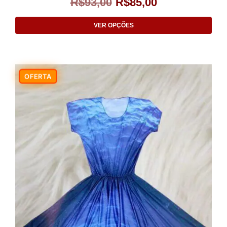
R$
93,00
R$
85,00
VER OPÇÕES
-9%