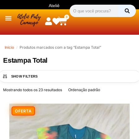
Ateliê
P
a
t
y
C
a
m
a
r
g
o
P
a
t
y
C
a
m
a
r
g
o
0
Início
Produtos marcados com a tag “Estampa Total”
/
Estampa Total
SHOW FILTERS
Mostrando todos os 23 resultados
-6%