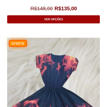
R$
148,00
R$
135,00
VER OPÇÕES
-9%