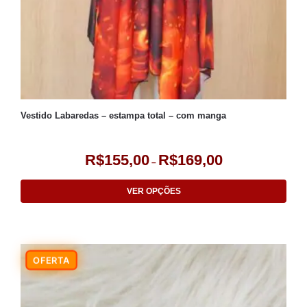
Vestido Labaredas – estampa total – com manga
R$
155,00
R$
169,00
–
VER OPÇÕES
-6%