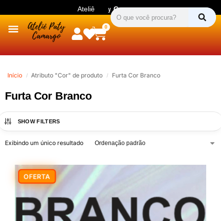
Ateliê
P
a
t
y
C
a
m
a
r
g
o
P
a
t
y
C
a
m
a
r
g
o
0
Início
Atributo "Cor" de produto
Furta Cor Branco
/
/
Furta Cor Branco
SHOW FILTERS
Exibindo um único resultado
-20%